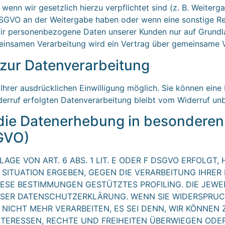
, wenn wir gesetzlich hierzu verpflichtet sind (z. B. Weite
 f DSGVO an der Weitergabe haben oder wenn eine sonstige 
ir personenbezogene Daten unserer Kunden nur auf Grundla
emeinsamen Verarbeitung wird ein Vertrag über gemeinsame 
g zur Datenverarbeitung
hrer ausdrücklichen Einwilligung möglich. Sie können eine be
erruf erfolgten Datenverarbeitung bleibt vom Widerruf unb
ie Datenerhebung in besonderen 
SGVO)
E VON ART. 6 ABS. 1 LIT. E ODER F DSGVO ERFOLGT, 
N SITUATION ERGEBEN, GEGEN DIE VERARBEITUNG IHR
DIESE BESTIMMUNGEN GESTÜTZTES PROFILING. DIE JEW
ESER DATENSCHUTZERKLÄRUNG. WENN SIE WIDERSPRUCH
NICHT MEHR VERARBEITEN, ES SEI DENN, WIR KÖNNE
INTERESSEN, RECHTE UND FREIHEITEN ÜBERWIEGEN ODE